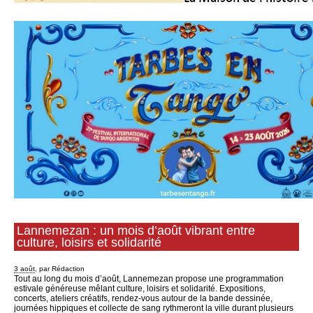
Articles les plus récents
Lannemezan : un mois d’août vibrant entre
culture, loisirs et solidarité
3 août
, par Rédaction
Tout au long du mois d’août, Lannemezan propose une programmation
estivale généreuse mêlant culture, loisirs et solidarité. Expositions,
concerts, ateliers créatifs, rendez-vous autour de la bande dessinée,
journées hippiques et collecte de sang rythmeront la ville durant plusieurs