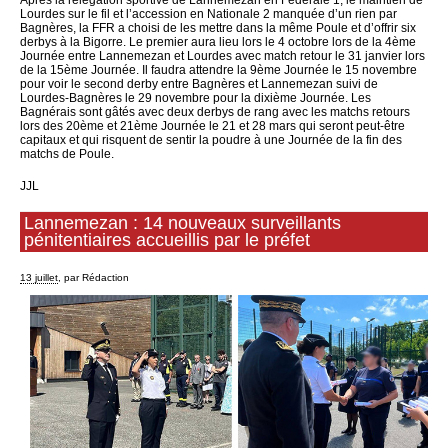
Après la relégation sportive de Lannemezan en Fédérale 1, le maintien de
Lourdes sur le fil et l’accession en Nationale 2 manquée d’un rien par
Bagnères, la FFR a choisi de les mettre dans la même Poule et d’offrir six
derbys à la Bigorre. Le premier aura lieu lors le 4 octobre lors de la 4ème
Journée entre Lannemezan et Lourdes avec match retour le 31 janvier lors
de la 15ème Journée. Il faudra attendre la 9ème Journée le 15 novembre
pour voir le second derby entre Bagnères et Lannemezan suivi de
Lourdes-Bagnères le 29 novembre pour la dixième Journée. Les
Bagnérais sont gâtés avec deux derbys de rang avec les matchs retours
lors des 20ème et 21ème Journée le 21 et 28 mars qui seront peut-être
capitaux et qui risquent de sentir la poudre à une Journée de la fin des
matchs de Poule.
JJL
Lannemezan : 14 nouveaux surveillants
pénitentiaires accueillis par le préfet
13 juillet
, par Rédaction