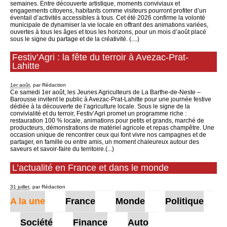
semaines. Entre découverte artistique, moments conviviaux et
engagements citoyens, habitants comme visiteurs pourront profiter d’un
éventail d’activités accessibles à tous. Cet été 2026 confirme la volonté
municipale de dynamiser la vie locale en offrant des animations variées,
ouvertes à tous les âges et tous les horizons, pour un mois d’août placé
sous le signe du partage et de la créativité. (....)
Festiv’Agri : la fête du terroir à Avezac-Prat-
Lahitte
1er août
, par Rédaction
Ce samedi 1er août, les Jeunes Agriculteurs de La Barthe-de-Neste –
Barousse invitent le public à Avezac-Prat-Lahitte pour une journée festive
dédiée à la découverte de l’agriculture locale. Sous le signe de la
convivialité et du terroir, Festiv’Agri promet un programme riche :
restauration 100 % locale, animations pour petits et grands, marché de
producteurs, démonstrations de matériel agricole et repas champêtre. Une
occasion unique de rencontrer ceux qui font vivre nos campagnes et de
partager, en famille ou entre amis, un moment chaleureux autour des
saveurs et savoir-faire du territoire.(...)
L’actualité en France et dans le monde
31 juillet
, par Rédaction
A la une
France
Monde
Politique
Société
Finance
Auto