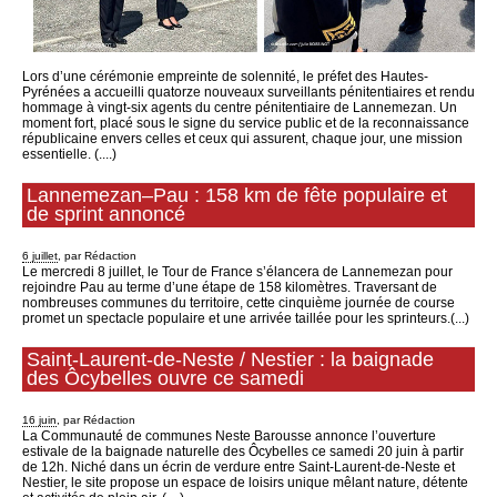
Lors d’une cérémonie empreinte de solennité, le préfet des Hautes-
Pyrénées a accueilli quatorze nouveaux surveillants pénitentiaires et rendu
hommage à vingt-six agents du centre pénitentiaire de Lannemezan. Un
moment fort, placé sous le signe du service public et de la reconnaissance
républicaine envers celles et ceux qui assurent, chaque jour, une mission
essentielle. (....)
Lannemezan–Pau : 158 km de fête populaire et
de sprint annoncé
6 juillet
, par Rédaction
Le mercredi 8 juillet, le Tour de France s’élancera de Lannemezan pour
rejoindre Pau au terme d’une étape de 158 kilomètres. Traversant de
nombreuses communes du territoire, cette cinquième journée de course
promet un spectacle populaire et une arrivée taillée pour les sprinteurs.(...)
Saint-Laurent-de-Neste / Nestier : la baignade
des Ôcybelles ouvre ce samedi
16 juin
, par Rédaction
La Communauté de communes Neste Barousse annonce l’ouverture
estivale de la baignade naturelle des Ôcybelles ce samedi 20 juin à partir
de 12h. Niché dans un écrin de verdure entre Saint-Laurent-de-Neste et
Nestier, le site propose un espace de loisirs unique mêlant nature, détente