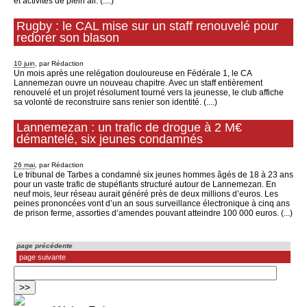
et activités de plein air. (....)
Rugby : le CAL mise sur un staff renouvelé pour
redorer son blason
10 juin
, par Rédaction
Un mois après une relégation douloureuse en Fédérale 1, le CA
Lannemezan ouvre un nouveau chapitre. Avec un staff entièrement
renouvelé et un projet résolument tourné vers la jeunesse, le club affiche
sa volonté de reconstruire sans renier son identité. (....)
Lannemezan : un trafic de drogue à 2 M€
démantelé, six jeunes condamnés
26 mai
, par Rédaction
Le tribunal de Tarbes a condamné six jeunes hommes âgés de 18 à 23 ans
pour un vaste trafic de stupéfiants structuré autour de Lannemezan. En
neuf mois, leur réseau aurait généré près de deux millions d’euros. Les
peines prononcées vont d’un an sous surveillance électronique à cinq ans
de prison ferme, assorties d’amendes pouvant atteindre 100 000 euros. (...)
page précédente
page suivante