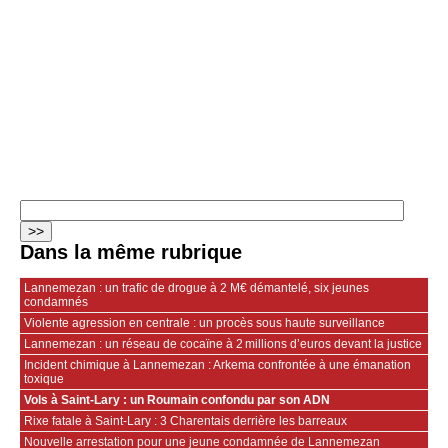
Dans la même rubrique
Lannemezan : un trafic de drogue à 2 M€ démantelé, six jeunes
condamnés
Violente agression en centrale : un procès sous haute surveillance
Lannemezan : un réseau de cocaïne à 2 millions d’euros devant la justice
Incident chimique à Lannemezan : Arkema confrontée à une émanation
toxique
Vols à Saint-Lary : un Roumain confondu par son ADN
Rixe fatale à Saint-Lary : 3 Charentais derrière les barreaux
Nouvelle arrestation pour une jeune condamnée de Lannemezan