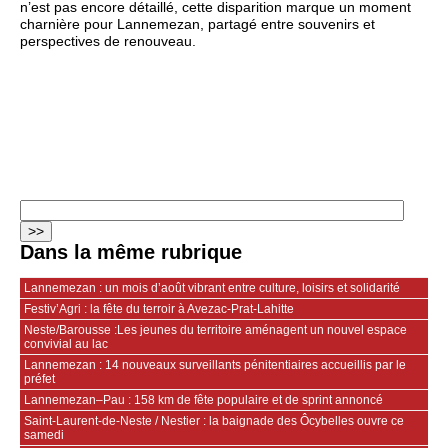
n’est pas encore détaillé, cette disparition marque un moment
charnière pour Lannemezan, partagé entre souvenirs et
perspectives de renouveau.
Dans la même rubrique
Lannemezan : un mois d’août vibrant entre culture, loisirs et solidarité
Festiv’Agri : la fête du terroir à Avezac-Prat-Lahitte
Neste/Barousse :Les jeunes du territoire aménagent un nouvel espace
convivial au lac
Lannemezan : 14 nouveaux surveillants pénitentiaires accueillis par le
préfet
Lannemezan–Pau : 158 km de fête populaire et de sprint annoncé
Saint-Laurent-de-Neste / Nestier : la baignade des Ôcybelles ouvre ce
samedi