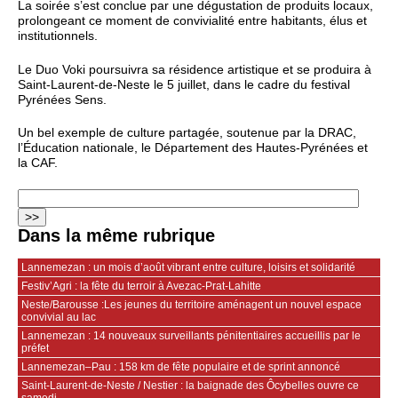
La soirée s’est conclue par une dégustation de produits locaux,
prolongeant ce moment de convivialité entre habitants, élus et
institutionnels.
Le Duo Voki poursuivra sa résidence artistique et se produira à
Saint-Laurent-de-Neste le 5 juillet, dans le cadre du festival
Pyrénées Sens.
Un bel exemple de culture partagée, soutenue par la DRAC,
l’Éducation nationale, le Département des Hautes-Pyrénées et
la CAF.
Dans la même rubrique
Lannemezan : un mois d’août vibrant entre culture, loisirs et solidarité
Festiv’Agri : la fête du terroir à Avezac-Prat-Lahitte
Neste/Barousse :Les jeunes du territoire aménagent un nouvel espace
convivial au lac
Lannemezan : 14 nouveaux surveillants pénitentiaires accueillis par le
préfet
Lannemezan–Pau : 158 km de fête populaire et de sprint annoncé
Saint-Laurent-de-Neste / Nestier : la baignade des Ôcybelles ouvre ce
samedi