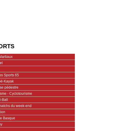
ORTS
Martiaux
et
es Sports 65
ë-Kayak
se pédestre
isme - Cyclotourisme
-Ball
matchs du week-end
tion
te Basque
by