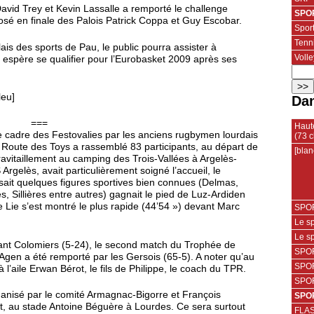
avid Trey et Kevin Lassalle a remporté le challenge
SPOR
osé en finale des Palois Patrick Coppa et Guy Escobar.
Spor
Tenn
is des sports de Pau, le public pourra assister à
Volle
 espère se qualifier pour l’Eurobasket 2009 après ses
leu]
Dan
===
Haute
 cadre des Festovalies par les anciens rugbymen lourdais
(73 c
e Route des Toys a rassemblé 83 participants, au départ de
[blan
ravitaillement au camping des Trois-Vallées à Argelès-
rgelès, avait particulièrement soigné l’accueil, le
sait quelques figures sportives bien connues (Delmas,
s, Sillières entre autres) gagnait le pied de Luz-Ardiden
Lie s’est montré le plus rapide (44’54 ») devant Marc
SPOR
Le sp
Le sp
evant Colomiers (5-24), le second match du Trophée de
SPOR
Agen a été remporté par les Gersois (65-5). A noter qu’au
SPOR
à l’aile Erwan Bérot, le fils de Philippe, le coach du TPR.
SPOR
anisé par le comité Armagnac-Bigorre et François
SPOR
ût, au stade Antoine Béguère à Lourdes. Ce sera surtout
FLAS