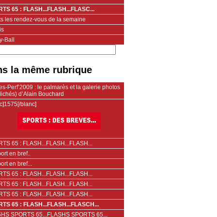
TS 65 : FLASH...FLASH...FLASC...
ts les rendez-vous de la semaine
is
y-Ball
s la même rubrique
s-Perf’2009 : le palmarès et la galerie photos
lichés) d’Alain Bouchard
c]1575[/blanc]
TS 65 : FLASH...FLASH...FLASH...
ort en bref..
ort en bref...
TS 65 : FLASH...FLASH...FLASH...
TS 65 : FLASH...FLASH...FLASH...
TS 65 : FLASH...FLASH...FLASH...
TS 65 : FLASH...FLASH...FLASCH...
HS SPORTS 65...FLASHS SPORTS 65...