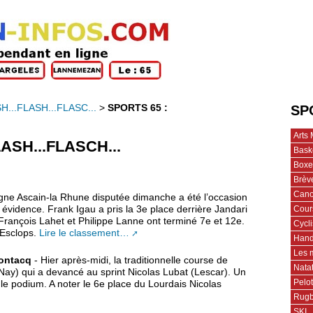
H...FLASH...FLASC...
>
SPORTS 65 :
SP
Arts 
ASH...FLASCH...
Bask
Boxe
Brèv
Cano
ne Ascain-la Rhune disputée dimanche a été l’occasion
Cour
évidence. Frank Igau a pris la 3e place derrière Jandari
rançois Lahet et Philippe Lanne ont terminé 7e et 12e.
Cycl
 Esclops.
Lire le classement…
Hand
Les 
Pontacq
- Hier après-midi, la traditionnelle course de
Nata
Nay) qui a devancé au sprint Nicolas Lubat (Lescar). Un
Pelo
e podium. A noter le 6e place du Lourdais Nicolas
Rug
SKI