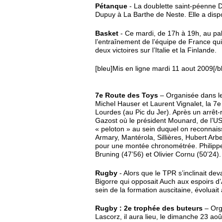
Pétanque
- La doublette saint-péenne D
Dupuy à La Barthe de Neste. Elle a disp
Basket
- Ce mardi, de 17h à 19h, au pala
l’entraînement de l’équipe de France qui
deux victoires sur l’Italie et la Finlande.
[bleu]Mis en ligne mardi 11 aout 2009[/b
7e Route des Toys
– Organisée dans le
Michel Hauser et Laurent Vignalet, la 7
Lourdes (au Pic du Jer). Après un arrêt-
Gazost où le président Mounard, de l’US A
« peloton » au sein duquel on reconnais
Armary, Mantérola, Sillières, Hubert Arbe
pour une montée chronométrée. Philippe 
Bruning (47’56) et Olivier Cornu (50’24).
Rugby
- Alors que le TPR s’inclinait d
Bigorre qui opposait Auch aux espoirs d’
sein de la formation auscitaine, évoluait 
Rugby : 2e trophée des buteurs
– Org
Lascorz, il aura lieu, le dimanche 23 ao