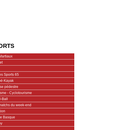
ORTS
Martiaux
et
es Sports 65
ë-Kayak
se pédestre
isme - Cyclotourisme
-Ball
matchs du week-end
tion
te Basque
by