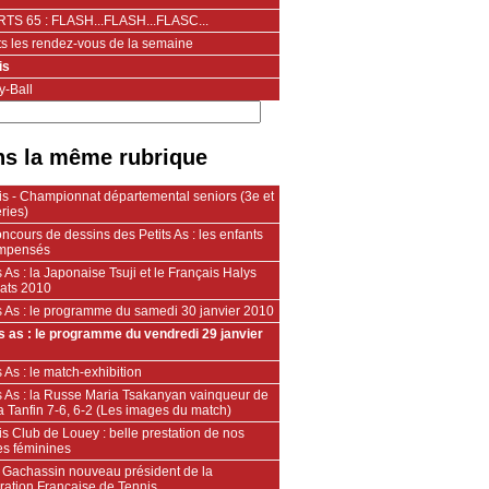
TS 65 : FLASH...FLASH...FLASC...
ts les rendez-vous de la semaine
is
y-Ball
s la même rubrique
is - Championnat départemental seniors (3e et
ries)
ncours de dessins des Petits As : les enfants
mpensés
s As : la Japonaise Tsuji et le Français Halys
éats 2010
s As : le programme du samedi 30 janvier 2010
ts as : le programme du vendredi 29 janvier
s As : le match-exhibition
s As : la Russe Maria Tsakanyan vainqueur de
 Tanfin 7-6, 6-2 (Les images du match)
s Club de Louey : belle prestation de nos
es féminines
 Gachassin nouveau président de la
ration Française de Tennis