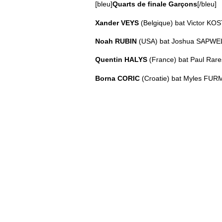
[bleu]
Quarts de finale Garçons
[/bleu]
Xander VEYS
(Belgique) bat Victor KOS
Noah RUBIN
(USA) bat Joshua SAPWELL
Quentin HALYS
(France) bat Paul Rar
Borna CORIC
(Croatie) bat Myles FURM