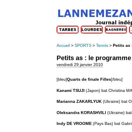
Accueil
>
SPORTS
>
Tennis
>
Petits as
Petits as : le programme
vendredi 29 janvier 2010
[bleu]
Quarts de finale Filles
[/bleu]
Kanami TSUJI
(Japon) bat Christina M
Marianna ZAKARLYUK
(Ukraine) bat O
Oleksandra KORASHVILI
(Ukraine) ba
Indy DE VROOME
(Pays Bas) bat Gabri