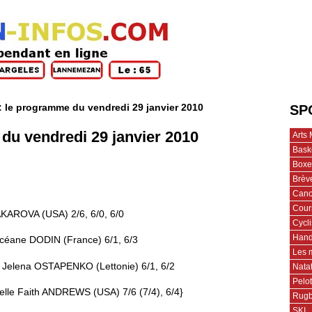
 : le programme du vendredi 29 janvier 2010
SP
 du vendredi 29 janvier 2010
Arts 
Bask
Boxe
Brèv
Cano
Cour
AKAROVA (USA) 2/6, 6/0, 6/0
Cycl
Hand
céane DODIN (France) 6/1, 6/3
Les 
t Jelena OSTAPENKO (Lettonie) 6/1, 6/2
Nata
Pelo
elle Faith ANDREWS (USA) 7/6 (7/4), 6/4}
Rug
SKI