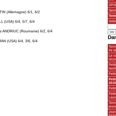
SPOR
Spor
TIN (Allemagne) 6/1, 6/2
Tenn
Volle
 (USA) 6/4, 5/7, 6/4
es ANDRIUC (Roumanie) 6/2, 6/4
Dan
AN (USA) 6/4, 3/6, 6/4
Tenn
4e sé
Le co
réco
Petit
laur
Petit
Peti
2010
Petit
Petit
Laura
Tenni
jeun
Jean
Fédé