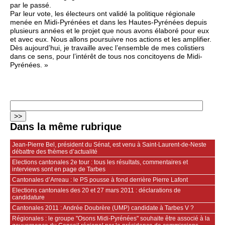
par le passé.
Par leur vote, les électeurs ont validé la politique régionale
menée en Midi-Pyrénées et dans les Hautes-Pyrénées depuis
plusieurs années et le projet que nous avons élaboré pour eux
et avec eux. Nous allons poursuivre nos actions et les amplifier.
Dès aujourd’hui, je travaille avec l’ensemble de mes colistiers
dans ce sens, pour l’intérêt de tous nos concitoyens de Midi-
Pyrénées. »
Dans la même rubrique
Jean-Pierre Bel, président du Sénat, est venu à Saint-Laurent-de-Neste
débattre des thèmes d’actualité
Elections cantonales 2e tour : tous les résultats, commentaires et
interviews sont en page de Tarbes
Cantonales d’Arreau : le PS pousse à fond derrière Pierre Lafont
Elections cantonales des 20 et 27 mars 2011 : déclarations de
candidature
Cantonales 2011 : Andrée Doubrère (UMP) candidate à Tarbes V ?
Régionales : le groupe "Osons Midi-Pyrénées" souhaite être associé à la