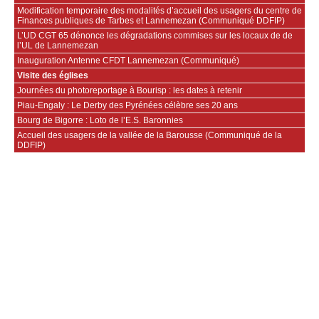
Modification temporaire des modalités d’accueil des usagers du centre de
Finances publiques de Tarbes et Lannemezan (Communiqué DDFIP)
L’UD CGT 65 dénonce les dégradations commises sur les locaux de de
l’UL de Lannemezan
Inauguration Antenne CFDT Lannemezan (Communiqué)
Visite des églises
Journées du photoreportage à Bourisp : les dates à retenir
Piau-Engaly : Le Derby des Pyrénées célèbre ses 20 ans
Bourg de Bigorre : Loto de l’E.S. Baronnies
Accueil des usagers de la vallée de la Barousse (Communiqué de la
DDFIP)