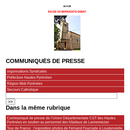
COMMUNIQUÉS DE PRESSE
organisations Syndicales
Préfecture Hautes-Pyrénées
Région Midi-Pyrénées
Secours Catholique
Dans la même rubrique
Communiqué de presse de l’Union Départementale CGT des Hautes
Pyrénées en soutien au personnel des hôpitaux de Lannemezan
Tour de France : l’exposition photos de Fernand Fourcade à Loudenvielle