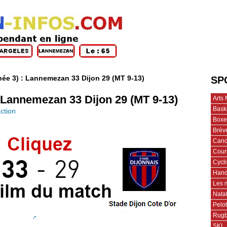
née 3) : Lannemezan 33 Dijon 29 (MT 9-13)
SP
: Lannemezan 33 Dijon 29 (MT 9-13)
Arts 
Bask
ction
Boxe
Brèv
Cano
Cour
Cycl
Hand
Les 
Nata
Pelo
Rug
SKI