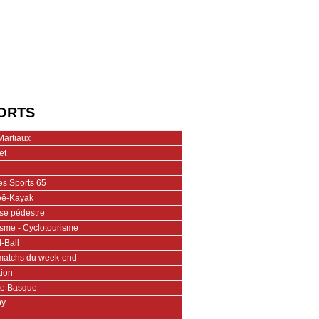
ORTS
Martiaux
et
es Sports 65
ë-Kayak
se pédestre
isme - Cyclotourisme
-Ball
matchs du week-end
tion
te Basque
by