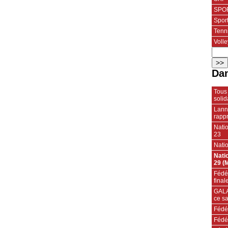
SPOR
Spor
Tenn
Volle
Dan
Tous 
solid
Lann
rapp
Nati
23
Nati
Nati
29 (
Fédér
final
GALA
ce s
Fédér
Fédé