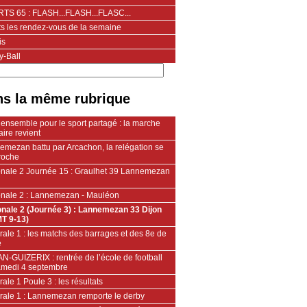
TS 65 : FLASH...FLASH...FLASC...
ts les rendez-vous de la semaine
is
y-Ball
s la même rubrique
ensemble pour le sport partagé : la marche
aire revient
emezan battu par Arcachon, la relégation se
roche
onale 2 Journée 15 : Graulhet 39 Lannemezan
onale 2 : Lannemezan - Mauléon
onale 2 (Journée 3) : Lannemezan 33 Dijon
MT 9-13)
ale 1 : les matchs des barrages et des 8e de
e
N-GUIZERIX : rentrée de l’école de football
amedi 4 septembre
ale 1 Poule 3 : les résultats
rale 1 : Lannemezan remporte le derby