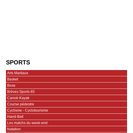
SPORTS
Arts Martiaux
Basket
Boxe
Brèves Sports 65
Canoë-Kayak
Course pédestre
Cyclisme - Cyclotourisme
Hand-Ball
Les matchs du week-end
Natation