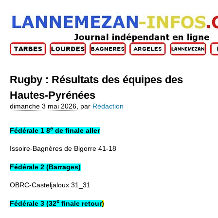
Rugby : Résultats des équipes des
Hautes-Pyrénées
dimanche 3 mai 2026
,
par
Rédaction
e
Fédérale 1 8
de finale aller
Issoire-Bagnères de Bigorre 41-18
Fédérale 2 (Barrages)
OBRC-Casteljaloux 31_31
e
Fédérale 3 (32
finale retour
)