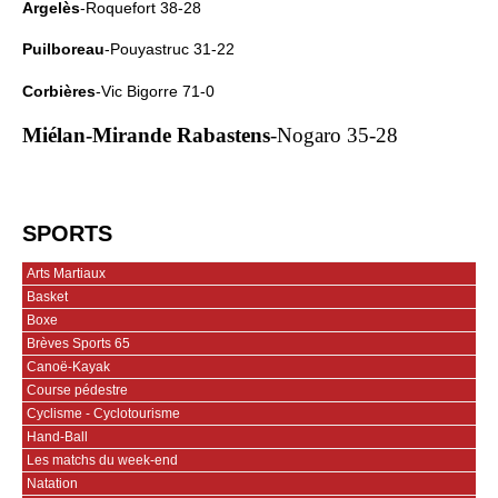
Argelès
-Roquefort 38-28
Puilboreau
-Pouyastruc 31-22
Corbières
-Vic Bigorre 71-0
Miélan-Mirande Rabastens
-Nogaro 35-28
SPORTS
Arts Martiaux
Basket
Boxe
Brèves Sports 65
Canoë-Kayak
Course pédestre
Cyclisme - Cyclotourisme
Hand-Ball
Les matchs du week-end
Natation