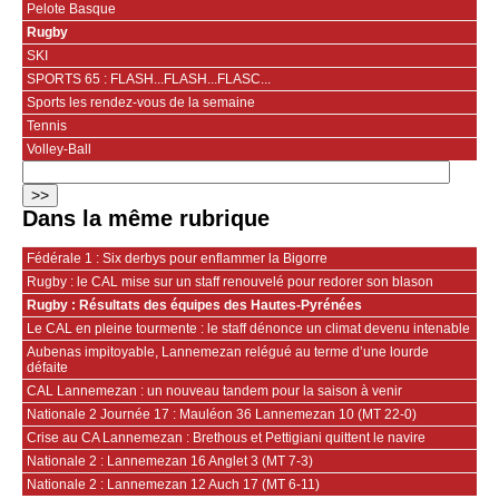
Pelote Basque
Rugby
SKI
SPORTS 65 : FLASH...FLASH...FLASC...
Sports les rendez-vous de la semaine
Tennis
Volley-Ball
Dans la même rubrique
Fédérale 1 : Six derbys pour enflammer la Bigorre
Rugby : le CAL mise sur un staff renouvelé pour redorer son blason
Rugby : Résultats des équipes des Hautes-Pyrénées
Le CAL en pleine tourmente : le staff dénonce un climat devenu intenable
Aubenas impitoyable, Lannemezan relégué au terme d’une lourde
défaite
CAL Lannemezan : un nouveau tandem pour la saison à venir
Nationale 2 Journée 17 : Mauléon 36 Lannemezan 10 (MT 22-0)
Crise au CA Lannemezan : Brethous et Pettigiani quittent le navire
Nationale 2 : Lannemezan 16 Anglet 3 (MT 7-3)
Nationale 2 : Lannemezan 12 Auch 17 (MT 6-11)