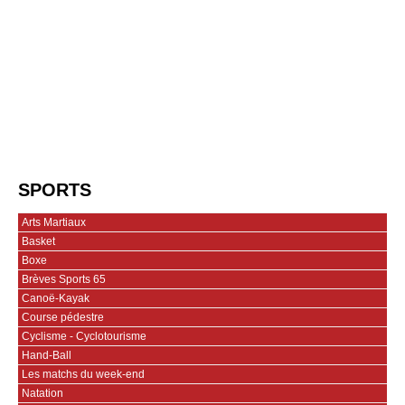
SPORTS
Arts Martiaux
Basket
Boxe
Brèves Sports 65
Canoë-Kayak
Course pédestre
Cyclisme - Cyclotourisme
Hand-Ball
Les matchs du week-end
Natation