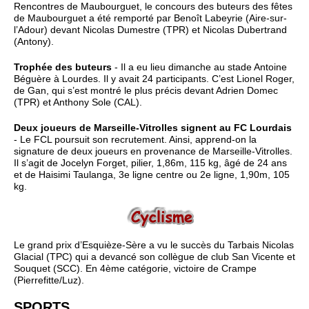
Rencontres de Maubourguet, le concours des buteurs des fêtes
de Maubourguet a été remporté par Benoît Labeyrie (Aire-sur-
l’Adour) devant Nicolas Dumestre (TPR) et Nicolas Dubertrand
(Antony).
Trophée des buteurs
- Il a eu lieu dimanche au stade Antoine
Béguère à Lourdes. Il y avait 24 participants. C’est Lionel Roger,
de Gan, qui s’est montré le plus précis devant Adrien Domec
(TPR) et Anthony Sole (CAL).
Deux joueurs de Marseille-Vitrolles signent au FC Lourdais
- Le FCL poursuit son recrutement. Ainsi, apprend-on la
signature de deux joueurs en provenance de Marseille-Vitrolles.
Il s’agit de Jocelyn Forget, pilier, 1,86m, 115 kg, âgé de 24 ans
et de Haisimi Taulanga, 3e ligne centre ou 2e ligne, 1,90m, 105
kg.
Le grand prix d’Esquièze-Sère a vu le succès du Tarbais Nicolas
Glacial (TPC) qui a devancé son collègue de club San Vicente et
Souquet (SCC). En 4ème catégorie, victoire de Crampe
(Pierrefitte/Luz).
SPORTS