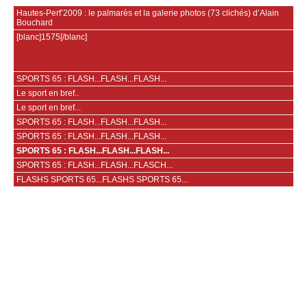
Hautes-Perf’2009 : le palmarès et la galerie photos (73 clichés) d’Alain
Bouchard
[blanc]1575[/blanc]
SPORTS 65 : FLASH...FLASH...FLASH...
Le sport en bref..
Le sport en bref...
SPORTS 65 : FLASH...FLASH...FLASH...
SPORTS 65 : FLASH...FLASH...FLASH...
SPORTS 65 : FLASH...FLASH...FLASH...
SPORTS 65 : FLASH...FLASH...FLASCH...
FLASHS SPORTS 65...FLASHS SPORTS 65...