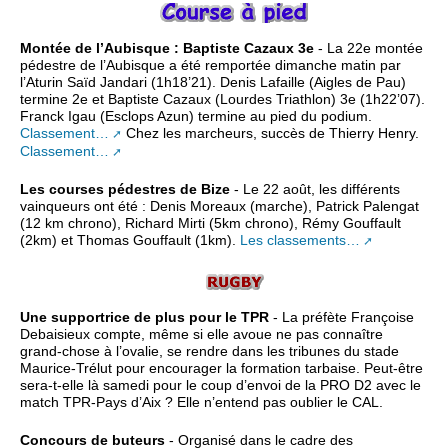
Montée de l’Aubisque : Baptiste Cazaux 3e
- La 22e montée
pédestre de l’Aubisque a été remportée dimanche matin par
l’Aturin Saïd Jandari (1h18’21). Denis Lafaille (Aigles de Pau)
termine 2e et Baptiste Cazaux (Lourdes Triathlon) 3e (1h22’07).
Franck Igau (Esclops Azun) termine au pied du podium.
Classement…
Chez les marcheurs, succès de Thierry Henry.
Classement…
Les courses pédestres de Bize
- Le 22 août, les différents
vainqueurs ont été : Denis Moreaux (marche), Patrick Palengat
(12 km chrono), Richard Mirti (5km chrono), Rémy Gouffault
(2km) et Thomas Gouffault (1km).
Les classements…
Une supportrice de plus pour le TPR
- La préfète Françoise
Debaisieux compte, même si elle avoue ne pas connaître
grand-chose à l’ovalie, se rendre dans les tribunes du stade
Maurice-Trélut pour encourager la formation tarbaise. Peut-être
sera-t-elle là samedi pour le coup d’envoi de la PRO D2 avec le
match TPR-Pays d’Aix ? Elle n’entend pas oublier le CAL.
Concours de buteurs
- Organisé dans le cadre des