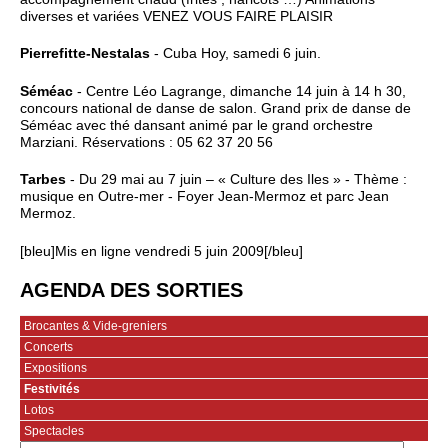
diverses et variées VENEZ VOUS FAIRE PLAISIR
Pierrefitte-Nestalas
- Cuba Hoy, samedi 6 juin.
Séméac
- Centre Léo Lagrange, dimanche 14 juin à 14 h 30,
concours national de danse de salon. Grand prix de danse de
Séméac avec thé dansant animé par le grand orchestre
Marziani. Réservations : 05 62 37 20 56
Tarbes
- Du 29 mai au 7 juin – « Culture des Iles » - Thème :
musique en Outre-mer - Foyer Jean-Mermoz et parc Jean
Mermoz.
[bleu]Mis en ligne vendredi 5 juin 2009[/bleu]
AGENDA DES SORTIES
Brocantes & Vide-greniers
Concerts
Expositions
Festivités
Lotos
Spectacles