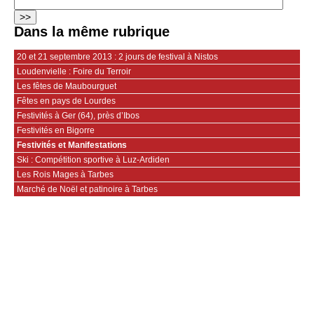
Dans la même rubrique
20 et 21 septembre 2013 : 2 jours de festival à Nistos
Loudenvielle : Foire du Terroir
Les fêtes de Maubourguet
Fêtes en pays de Lourdes
Festivités à Ger (64), près d’Ibos
Festivités en Bigorre
Festivités et Manifestations
Ski : Compétition sportive à Luz-Ardiden
Les Rois Mages à Tarbes
Marché de Noël et patinoire à Tarbes