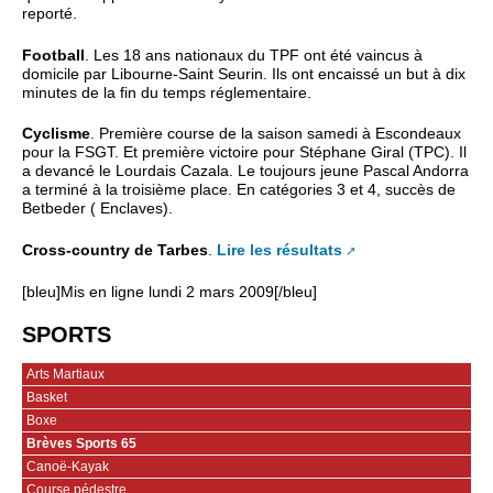
reporté.
Football
. Les 18 ans nationaux du TPF ont été vaincus à
domicile par Libourne-Saint Seurin. Ils ont encaissé un but à dix
minutes de la fin du temps réglementaire.
Cyclisme
. Première course de la saison samedi à Escondeaux
pour la FSGT. Et première victoire pour Stéphane Giral (TPC). Il
a devancé le Lourdais Cazala. Le toujours jeune Pascal Andorra
a terminé à la troisième place. En catégories 3 et 4, succès de
Betbeder ( Enclaves).
Cross-country de Tarbes
.
Lire les résultats
[bleu]Mis en ligne lundi 2 mars 2009[/bleu]
SPORTS
Arts Martiaux
Basket
Boxe
Brèves Sports 65
Canoë-Kayak
Course pédestre