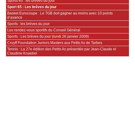
Sports 65 : les brèves du jour
Sport 65 : Les brèves du jour
Basket Eurocoupe : Le TGB doit gagner au moins avec 10 points
d’avance
Sports : les brèves du jour
Les rendez-vous sportifs du Conseil Général
Sports : Les brèves du jour (lundi 26 janvier 2009)
Cruyff Foundation Juniors Masters aux Petits As de Tarbes
Tennis : La 27e édition des Petits As présentée par Jean-Claude et
Claudine Knaebel