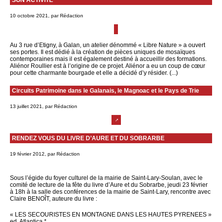
SON ACTIVITÉ
10 octobre 2021, par Rédaction
Au 3 rue d’Etigny, à Galan, un atelier dénommé « Libre Nature » a ouvert
ses portes. Il est dédié à la création de pièces uniques de mosaïques
contemporaines mais il est également destiné à accueillir des formations.
Aliénor Roullier est à l’origine de ce projet. Aliénor a eu un coup de cœur
pour cette charmante bourgade et elle a décidé d’y résider. (...)
Circuits Patrimoine dans le Galanais, le Magnoac et le Pays de Trie
13 juillet 2021, par Rédaction
RENDEZ VOUS DU LIVRE D’AURE ET DU SOBRARBE
19 février 2012, par Rédaction
Sous l’égide du foyer culturel de la mairie de Saint-Lary-Soulan, avec le
comité de lecture de la fête du livre d’Aure et du Sobrarbe, jeudi 23 février
à 18h à la salle des conférences de la mairie de Saint-Lary, rencontre avec
Claire BENOÎT, auteure du livre :
« LES SECOURISTES EN MONTAGNE DANS LES HAUTES PYRENEES »
ed. Atlantica *