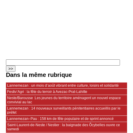
Dans la même rubrique
Lannemezan : un mois d’août vibrant entre culture, loisirs et solidarité
Festiv’Agri : la fête du terroir à Avezac-Prat-Lahitte
Neste/Barousse :Les jeunes du territoire aménagent un nouvel espace
convivial au lac
Lannemezan : 14 nouveaux surveillants pénitentiaires accueillis par le
préfet
Lannemezan–Pau : 158 km de fête populaire et de sprint annoncé
Saint-Laurent-de-Neste / Nestier : la baignade des Ôcybelles ouvre ce
samedi