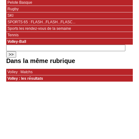
Pelote Basque
Rugby
SKI
SPORTS 65 : FLASH...FLASH...FLASC...
Sports les rendez-vous de la semaine
Tennis
Volley-Ball
Dans la même rubrique
Volley : Matchs
Volley : les résultats