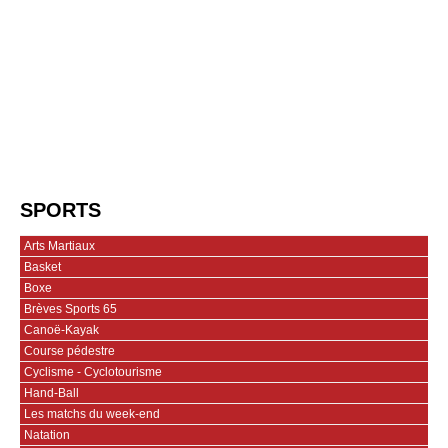
SPORTS
Arts Martiaux
Basket
Boxe
Brèves Sports 65
Canoë-Kayak
Course pédestre
Cyclisme - Cyclotourisme
Hand-Ball
Les matchs du week-end
Natation