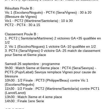
Résultats Poule B :
Vic 1 (Escolano/Nogués) - PCT4 (Sera/Vignes) : 30 à 20
(Blessure de Vignes)
Vic1 - PCT2 (Martirene/Santolaria) : 10 à 30
PCT2 - PCT4 : 30 à 15
Classement Poule B :
1. PCT2 ( Santolaria/Martirene) 2 victoires GA +35 qualifiée en
1/2
2. Vic 1 (Escolno/Nogues) 1 victoire GA -10 qualifiée en 1/2
3. PCT4 (Sera/VIgnes) 0 victoire GA -25 match de classement
pour 5ieme et 6ieme place
Samedi 26 septembre : programme
9h30 : Match 5ieme et 6ieme place : PCT4 (Sera/Savoya) -
PCT5 (Pujo/Labat) Savoya remplace Vignes pour cause de
blessure
10h30 : 1/2 Finale : PCT3 (Philippe/Beau) contre Vic 1
(Escolano/Nogués)
11h30 : 1/2 Finale : PCT2 (Martirene/Santolaria) contre PCT1
(Lanot/Lanot)
13h30 : Match 3ieme et 4 ieme place
14h30 : Finale 1ere Serie