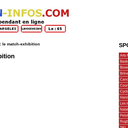
 : le match-exhibition
SP
bition
Arts 
Bask
Boxe
Brèv
Cano
Cour
Cycl
Hand
Les 
Nata
Pelo
Rug
SKI