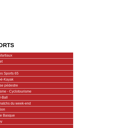
ORTS
Martiaux
et
es Sports 65
ë-Kayak
se pédestre
isme - Cyclotourisme
-Ball
matchs du week-end
tion
te Basque
by