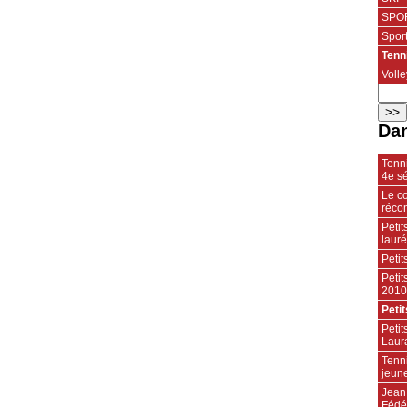
SPOR
Spor
Tenn
Volle
Dan
Tenn
4e sé
Le co
réco
Petit
laur
Petit
Petit
2010
Petit
Petit
Laura
Tenni
jeun
Jean
Fédé