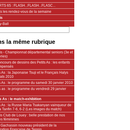
TS 65 : FLASH...FLASH...FLASC...
ts les rendez-vous de la semaine
is
y-Ball
s la même rubrique
is - Championnat départemental seniors (3e et
ries)
ncours de dessins des Petits As : les enfants
mpensés
s As : la Japonaise Tsuji et le Français Halys
éats 2010
s As : le programme du samedi 30 janvier 2010
s as : le programme du vendredi 29 janvier
s As : le match-exhibition
s As : la Russe Maria Tsakanyan vainqueur de
 Tanfin 7-6, 6-2 (Les images du match)
s Club de Louey : belle prestation de nos
es féminines
 Gachassin nouveau président de la
ration Française de Tennis