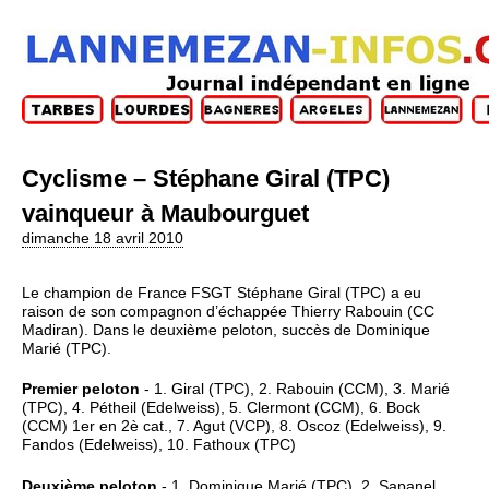
Cyclisme – Stéphane Giral (TPC)
vainqueur à Maubourguet
dimanche 18 avril 2010
Le champion de France FSGT Stéphane Giral (TPC) a eu
raison de son compagnon d’échappée Thierry Rabouin (CC
Madiran). Dans le deuxième peloton, succès de Dominique
Marié (TPC).
Premier peloton
- 1. Giral (TPC), 2. Rabouin (CCM), 3. Marié
(TPC), 4. Pétheil (Edelweiss), 5. Clermont (CCM), 6. Bock
(CCM) 1er en 2è cat., 7. Agut (VCP), 8. Oscoz (Edelweiss), 9.
Fandos (Edelweiss), 10. Fathoux (TPC)
Deuxième peloton
- 1. Dominique Marié (TPC), 2. Sapanel