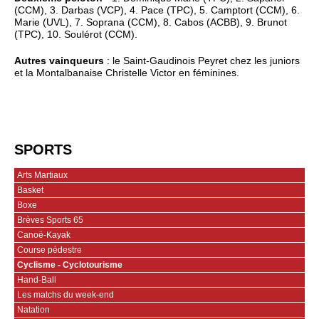
(CCM), 3. Darbas (VCP), 4. Pace (TPC), 5. Camptort (CCM), 6.
Marie (UVL), 7. Soprana (CCM), 8. Cabos (ACBB), 9. Brunot
(TPC), 10. Soulérot (CCM).
Autres vainqueurs
: le Saint-Gaudinois Peyret chez les juniors
et la Montalbanaise Christelle Victor en féminines.
SPORTS
Arts Martiaux
Basket
Boxe
Brèves Sports 65
Canoë-Kayak
Course pédestre
Cyclisme - Cyclotourisme
Hand-Ball
Les matchs du week-end
Natation