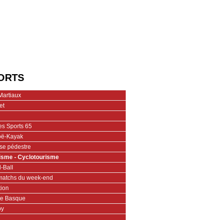
ORTS
Martiaux
et
es Sports 65
ë-Kayak
se pédestre
isme - Cyclotourisme
-Ball
matchs du week-end
tion
te Basque
by