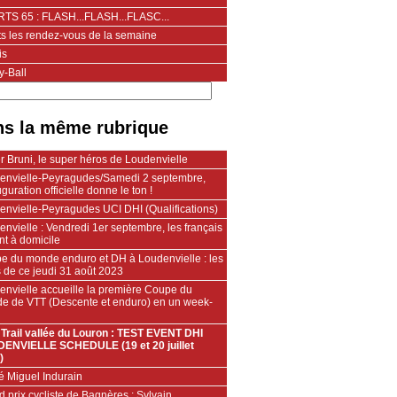
TS 65 : FLASH...FLASH...FLASC...
ts les rendez-vous de la semaine
is
y-Ball
s la même rubrique
 Bruni, le super héros de Loudenvielle
envielle-Peyragudes/Samedi 2 septembre,
uguration officielle donne le ton !
envielle-Peyragudes UCI DHI (Qualifications)
nvielle : Vendredi 1er septembre, les français
ent à domicile
e du monde enduro et DH à Loudenvielle : les
 de ce jeudi 31 août 2023
envielle accueille la première Coupe du
e de VTT (Descente et enduro) en un week-
 Trail vallée du Louron : TEST EVENT DHI
ENVIELLE SCHEDULE (19 et 20 juillet
)
é Miguel Indurain
 prix cycliste de Bagnères : Sylvain