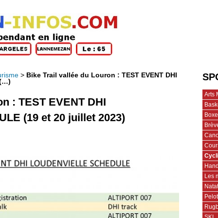
urisme
>
Bike Trail vallée du Louron : TEST EVENT DHI
SP
(…)
Arts 
uron : TEST EVENT DHI
Bask
Boxe
(19 et 20 juillet 2023)
Brèv
Cano
Cour
Cycl
Hand
Les 
Nata
Pelo
Rug
SKI