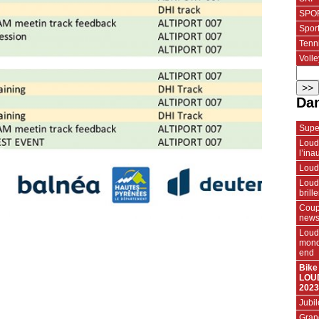
SPOR
Spor
Tenn
Volle
Dan
Super
Loud
l’ina
Loud
Loude
brill
Coup
news
Loud
mond
end
Bike
LOUD
2023
Jubil
Grand