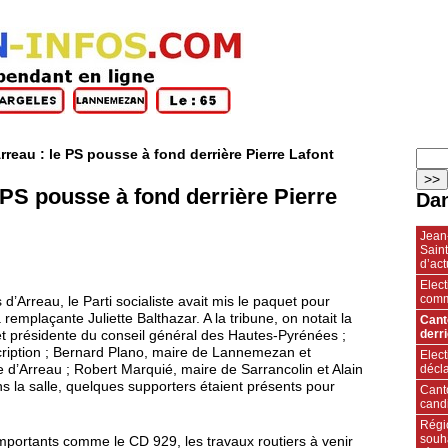
reau : le PS pousse à fond derrière Pierre Lafont
 PS pousse à fond derrière Pierre
Dan
Jean-
Sain
d’act
Elect
comm
’Arreau, le Parti socialiste avait mis le paquet pour
remplaçante Juliette Balthazar. A la tribune, on notait la
Cant
derri
et présidente du conseil général des Hautes-Pyrénées ;
cription ; Bernard Plano, maire de Lannemezan et
Elect
décl
re d’Arreau ; Robert Marquié, maire de Sarrancolin et Alain
ns la salle, quelques supporters étaient présents pour
Cant
cand
Régi
souh
mportants comme le CD 929, les travaux routiers à venir