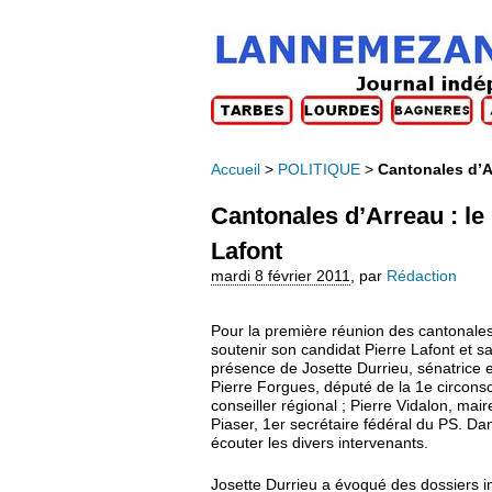
Accueil
>
POLITIQUE
>
Cantonales d’Ar
Cantonales d’Arreau : le
Lafont
mardi 8 février 2011
,
par
Rédaction
Pour la première réunion des cantonales d
soutenir son candidat Pierre Lafont et sa 
présence de Josette Durrieu, sénatrice 
Pierre Forgues, député de la 1e circons
conseiller régional ; Pierre Vidalon, mai
Piaser, 1er secrétaire fédéral du PS. Da
écouter les divers intervenants.
Josette Durrieu a évoqué des dossiers i