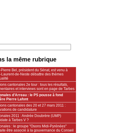
s la même rubrique
Pierre Bel, président du Sénat, est venu à
t-Laurent-de-Neste débattre des thèmes
ualité
ions cantonales 2e tour : tous les résultats,
entaires et interviews sont en page de Tarbes
onales d’Arreau : le PS pousse à fond
ère Pierre Lafont
ions cantonales des 20 et 27 mars 2011 :
arations de candidature
onales 2011 : Andrée Doubrère (UMP)
idate à Tarbes V ?
onales : le groupe "Osons Midi-Pyrénées"
aite être associé à la gouvernance du Conseil