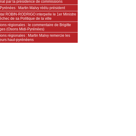
onal par la présidence de commissions
Pyrénées : Martin Malvy réélu président
tal ROBIN-RODRIGO interpelle le 1er Ministre
’échec de sa Politique de la ville
ions régionales : le commentaire de Brigitte
ges (Osons Midi-Pyrénées)
ions régionales : Martin Malvy remercie les
teurs haut-pyrénéens