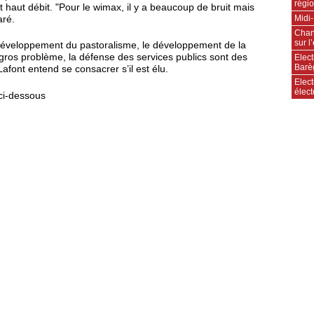
régi
 haut débit. "Pour le wimax, il y a beaucoup de bruit mais
Midi-
aré.
Chan
sur l
développement du pastoralisme, le développement de la
n gros problème, la défense des services publics sont des
Elect
Barè
Lafont entend se consacrer s’il est élu.
Elect
élec
 ci-dessous