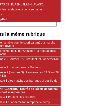
TS 65 : FLASH...FLASH...FLASC...
ts les rendez-vous de la semaine
is
y-Ball
s la même rubrique
ensemble pour le sport partagé : la marche
aire revient
emezan battu par Arcachon, la relégation se
roche
onale 2 Journée 15 : Graulhet 39 Lannemezan
onale 2 : Lannemezan - Mauléon
onale 2 (Journée 3) : Lannemezan 33 Dijon 29
9-13)
ale 1 : les matchs des barrages et des 8e de
e
N-GUIZERIX : rentrée de l’école de football
amedi 4 septembre
ale 1 Poule 3 : les résultats
rale 1 : Lannemezan remporte le derby