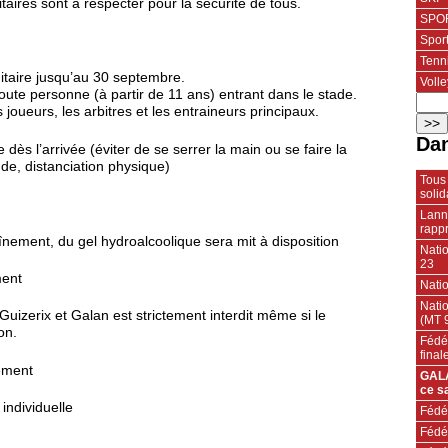
aires sont à respecter pour la sécurité de tous.
SPOR
Spor
Tenn
taire jusqu’au 30 septembre.
Volle
oute personne (à partir de 11 ans) entrant dans le stade.
joueurs, les arbitres et les entraineurs principaux.
Dan
dès l’arrivée (éviter de se serrer la main ou se faire la
de, distanciation physique)
Tous 
solid
Lann
rapp
aînement, du gel hydroalcoolique sera mit à disposition
Nati
23
ment
Nati
Nati
Guizerix et Galan est strictement interdit même si le
(MT 
ion.
Fédér
final
ement
GALA
ce s
individuelle
Fédér
Fédé