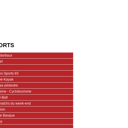
ORTS
Martiaux
et
es Sports 65
ë-Kayak
se pédestre
isme - Cyclotourisme
-Ball
matchs du week-end
tion
te Basque
by