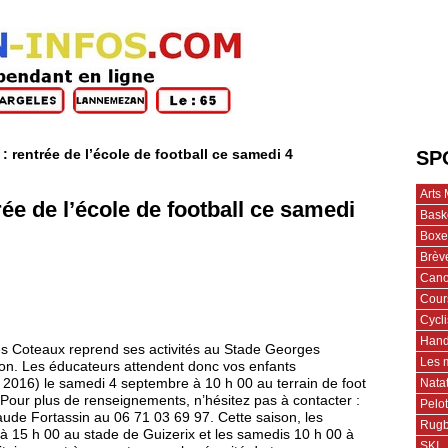
rentrée de l’école de football ce samedi 4
SP
Arts 
e de l’école de football ce samedi
Bask
Boxe
Brèv
Cano
Cour
Cycl
Hand
des Coteaux reprend ses activités au Stade Georges
Les 
son. Les éducateurs attendent donc vos enfants
Nata
 2016) le samedi 4 septembre à 10 h 00 au terrain de foot
Pour plus de renseignements, n’hésitez pas à contacter :
Pelo
ude Fortassin au 06 71 03 69 97. Cette saison, les
Rug
 à 15 h 00 au stade de Guizerix et les samedis 10 h 00 à
SKI