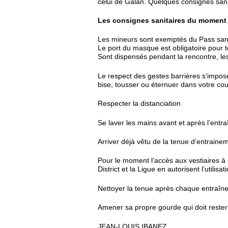
celui de Galan. Quelques consignes sanit
Les consignes sanitaires du moment
Les mineurs sont exemptés du Pass sani
Le port du masque est obligatoire pour t
Sont dispensés pendant la rencontre, les 
Le respect des gestes barrières s’impose 
bise, tousser ou éternuer dans votre cou
Respecter la distanciation
Se laver les mains avant et après l’entr
Arriver déjà vêtu de la tenue d’entraine
Pour le moment l’accès aux vestiaires à 
District et la Ligue en autorisent l’utilisat
Nettoyer la tenue après chaque entraîn
Amener sa propre gourde qui doit rester 
JEAN-LOUIS IBANEZ